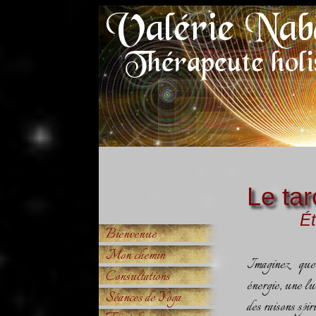
Le tar
Ét
Bienvenue
Mon chemin
Imaginez qu
Consultations
énergie, une lu
Séances de Yoga
des raisons spir