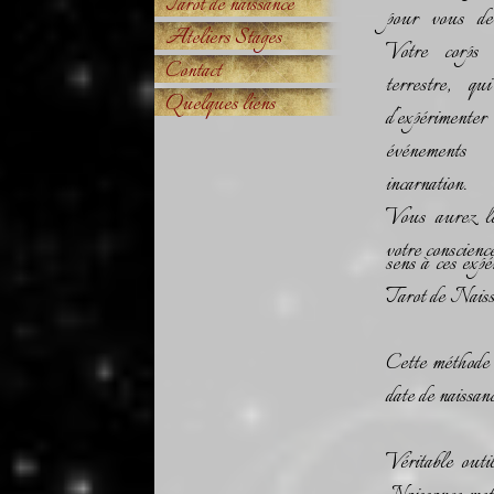
Tarot de naissance
pour vous de
Ateliers Stages
Votre corps 
Contact
terrestre, q
Quelques liens
d'expérime
événements
incarnation.
Vous aurez le
votre conscien
sens à ces expé
Tarot de Naissa
Cette méthode 
date de naissan
Véritable outi